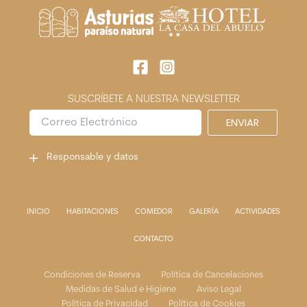
SUSCRÍBETE A NUESTRA NEWSLETTER
C
ENVIAR
o
r
Responsable y datos
r
e
o
E
l
INICIO
HABITACIONES
COMEDOR
GALERÍA
ACTIVIDADES
e
c
CONTACTO
t
r
Condiciones de Reserva
Política de Cancelaciones
ó
Medidas de Salud e Higiene
Aviso Legal
n
Política de Privacidad
Política de Cookies