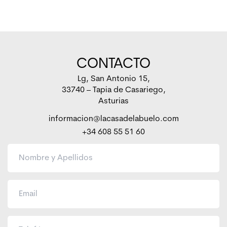
CONTACTO
Lg, San Antonio 15,
33740 – Tapia de Casariego,
Asturias
informacion@lacasadelabuelo.com
+34 608 55 51 60
T
u
n
o
T
m
u
b
c
r
o
e
T
r