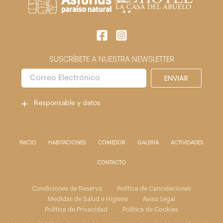
SUSCRÍBETE A NUESTRA NEWSLETTER
C
ENVIAR
o
r
Responsable y datos
r
e
o
E
l
INICIO
HABITACIONES
COMEDOR
GALERÍA
ACTIVIDADES
e
c
CONTACTO
t
r
Condiciones de Reserva
Política de Cancelaciones
ó
Medidas de Salud e Higiene
Aviso Legal
n
Política de Privacidad
Política de Cookies
i
c